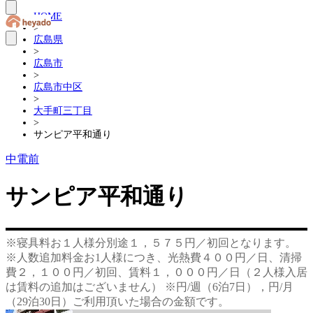
HOME
>
広島県
>
広島市
>
広島市中区
>
大手町三丁目
>
サンピア平和通り
中電前
サンピア平和通り
※寝具料お１人様分別途１，５７５円／初回となります。
※人数追加料金お1人様につき、光熱費４００円／日、清掃
費２，１００円／初回、賃料１，０００円／日（２人様入居
は賃料の追加はございません） ※円/週（6泊7日），円/月
（29泊30日）ご利用頂いた場合の金額です。