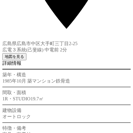
広島県広島市中区大手町三丁目2-25
広電３系統(己斐線) 中電前 2分
地図を見る
詳細情報
築年・構造
1985年10月 築
マンション
鉄骨造
間取・面積
1R・STUDIO
19.7㎡
建物設備
オートロック
特徴・備考