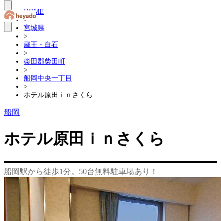
HOME
>
宮城県
>
蔵王・白石
>
柴田郡柴田町
>
船岡中央一丁目
>
ホテル原田ｉｎさくら
船岡
ホテル原田ｉｎさくら
船岡駅から徒歩1分。50台無料駐車場あり！