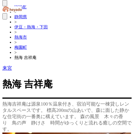
HOME
>
静岡県
>
伊豆・熱海・下田
>
熱海市
>
梅園町
>
熱海 吉祥庵
来宮
熱海 吉祥庵
熱海吉祥庵は源泉100％温泉付き、宿泊可能な一棟貸しレン
タルスペースです。 標高200mの山あいで、森に面した静か
な住宅街の一番奥に構えています。 森の風景 木々の香
り 鳥の声 静けさ 時間がゆっくりと流れる癒しの空間で
す。