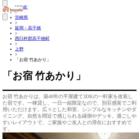
HOME
>
宮崎県
>
延岡・高千穂
>
西臼杵郡高千穂町
>
上野
>
「お宿 竹あかり」
「お宿 竹あかり」
お宿 竹あかりは、築40年の平屋建て3DKの一軒家を改装し
た宿です。一棟貸し、一日一組限定なので、別荘感覚でご利
用いただけます。広々とした和室、シンプルなキッチンやダ
イニング、自然を間近で感じられる縁側やデッキ。過ごしや
すいレイアウトで、ご家族やご友人との滞在におすすめで
す。