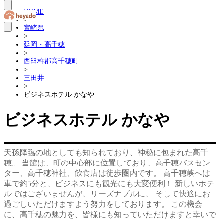
HOME
>
宮崎県
>
延岡・高千穂
>
西臼杵郡高千穂町
>
三田井
>
ビジネスホテル かなや
ビジネスホテル かなや
天孫降臨の地としても知られており、神秘に包まれた高千
穂。 当館は、町の中心部に位置しており、高千穂バスセン
ター、高千穂神社、飲食店は徒歩圏内です。 高千穂峡へは
車で約5分と、ビジネスにも観光にも大変便利！ 新しいホテ
ルではございませんが、リーズナブルに、 そして快適にお
過ごしいただけますよう努力をしております。 この機会
に、高千穂の魅力を、皆様にも知っていただけますと幸いで