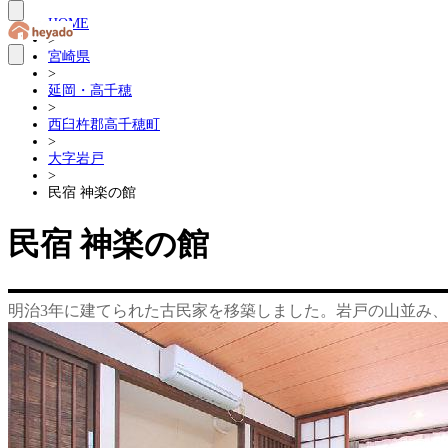
HOME
>
宮崎県
>
延岡・高千穂
>
西臼杵郡高千穂町
>
大字岩戸
>
民宿 神楽の館
民宿 神楽の館
明治3年に建てられた古民家を移築しました。岩戸の山並み、