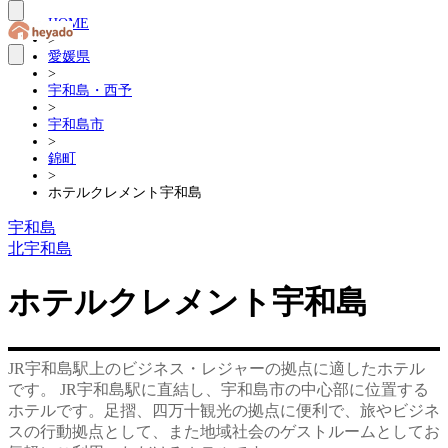
HOME
>
愛媛県
>
宇和島・西予
>
宇和島市
>
錦町
>
ホテルクレメント宇和島
宇和島
北宇和島
ホテルクレメント宇和島
JR宇和島駅上のビジネス・レジャーの拠点に適したホテル
です。 JR宇和島駅に直結し、宇和島市の中心部に位置する
ホテルです。足摺、四万十観光の拠点に便利で、旅やビジネ
スの行動拠点として、また地域社会のゲストルームとしてお