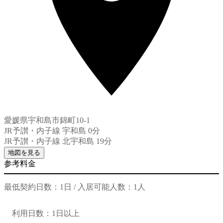
愛媛県宇和島市錦町10-1
JR予讃・内子線 宇和島 0分
JR予讃・内子線 北宇和島 19分
地図を見る
参考料金
最低契約日数：1日 / 入居可能人数：1人
利用日数：1日以上