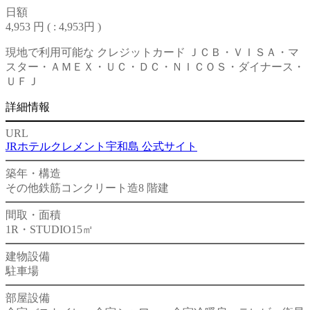
日額
4,953 円 (
: 4,953円
)
現地で利用可能な クレジットカード ＪＣＢ・ＶＩＳＡ・マ
スター・ＡＭＥＸ・ＵＣ・ＤＣ・ＮＩＣＯＳ・ダイナース・
ＵＦＪ
詳細情報
URL
JRホテルクレメント宇和島 公式サイト
築年・構造
その他
鉄筋コンクリート造
8 階建
間取・面積
1R・STUDIO
15㎡
建物設備
駐車場
部屋設備