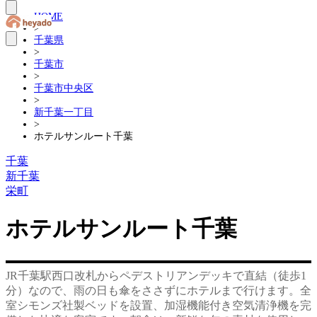
HOME
>
千葉県
>
千葉市
>
千葉市中央区
>
新千葉一丁目
>
ホテルサンルート千葉
千葉
新千葉
栄町
ホテルサンルート千葉
JR千葉駅西口改札からペデストリアンデッキで直結（徒歩1
分）なので、雨の日も傘をささずにホテルまで行けます。全
室シモンズ社製ベッドを設置、加湿機能付き空気清浄機を完