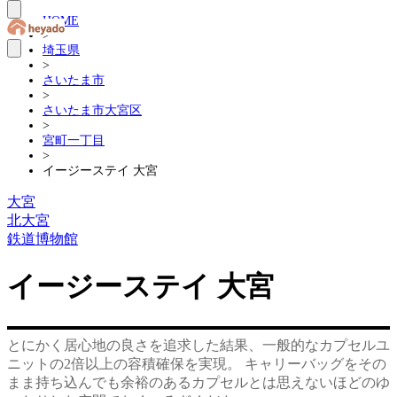
HOME
>
埼玉県
>
さいたま市
>
さいたま市大宮区
>
宮町一丁目
>
イージーステイ 大宮
大宮
北大宮
鉄道博物館
イージーステイ 大宮
とにかく居心地の良さを追求した結果、一般的なカプセルユ
ニットの2倍以上の容積確保を実現。 キャリーバッグをその
まま持ち込んでも余裕のあるカプセルとは思えないほどのゆ