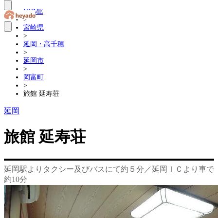
HOME
>
宮崎県
>
延岡・高千穂
>
延岡市
>
岡富町
>
旅館 延寿荘
延岡
旅館 延寿荘
延岡駅よりタクシー及びバスにて約５分／延岡ＩＣより車で
約10分