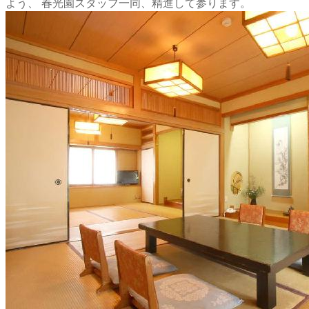
よう、 春光園スタッフ一同、精進して参ります。
出典：https://usuki-shunkouen.com/
アクセス