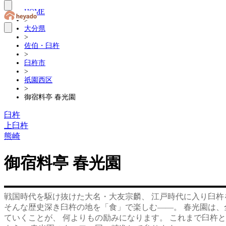
HOME
>
大分県
>
佐伯・臼杵
>
臼杵市
>
祇園西区
>
御宿料亭 春光園
臼杵
上臼杵
熊崎
御宿料亭 春光園
戦国時代を駆け抜けた大名・大友宗麟、 江戸時代に入り臼杵
そんな歴史深き臼杵の地を「食」で楽しむ——。 春光園は、
ていくことが、 何よりもの励みになります。 これまで臼杵