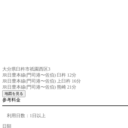
大分県臼杵市祇園西区3
JR日豊本線(門司港〜佐伯) 臼杵 12分
JR日豊本線(門司港〜佐伯) 上臼杵 16分
JR日豊本線(門司港〜佐伯) 熊崎 21分
地図を見る
参考料金
利用日数：1日以上
日額