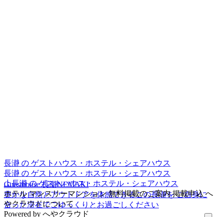
長瀞 の ゲストハウス・ホステル・シェアハウス
長瀞 の ゲストハウス・ホステル・シェアハウス
上長瀞 の ゲストハウス・ホステル・シェアハウス
Guesthouse 長瀞NEMAKI
ホテル
マンスリーマンション
無料掲載のご案内
掲載申込
へ
豊かな自然とアウトドアを体感できるこの長瀞を ご自身に
やクラウドについて
合った滞在でごゆっくりとお過ごしください
Powered by
へやクラウド