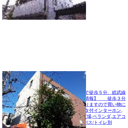
YM新小岩
【徒歩圏内駅】 総武線、新小岩駅まで徒歩５分、総武線
利用で御茶ノ水駅まで１６分 【周辺情報】 徒歩３分
圏内にコンビ二、病院、駅には西友がありますので買い物に
も便利です。 【物件情報】 モニタ付インターホン,
オートロック フローリング,室内洗濯機置場,ベランダ,エアコ
ン,無料インターネット接続,ガスコンロ,バス/トイレ別