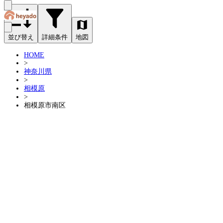
並び替え
詳細条件
地図
HOME
>
神奈川県
>
相模原
>
相模原市南区