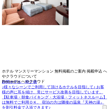
ホテル
マンスリーマンション
無料掲載のご案内
掲載申込
へ
やクラウドについて
Powered by
へやクラウド
静岡ホテル 時之栖
♪様々なシーンでご利用して頂けるホテルを目指して♪ お客
様の声に耳を傾け、常にサービス改善を目指しています。
【駐車場・朝食バイキング・大浴場・フィットネスルーム】
は無料でご利用ＯＫ。 宿泊の方は隣接の温泉『天神の湯』
を割引料金で入浴できます♪