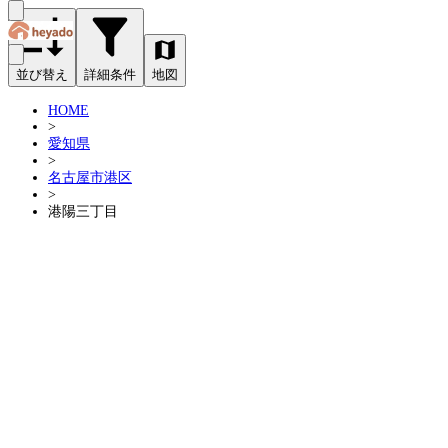
並び替え
詳細条件
地図
HOME
>
愛知県
>
名古屋市港区
>
港陽三丁目