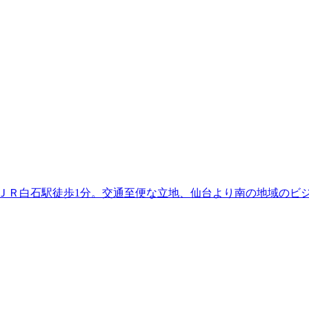
 ＪＲ白石駅徒歩1分。交通至便な立地、仙台より南の地域のビ