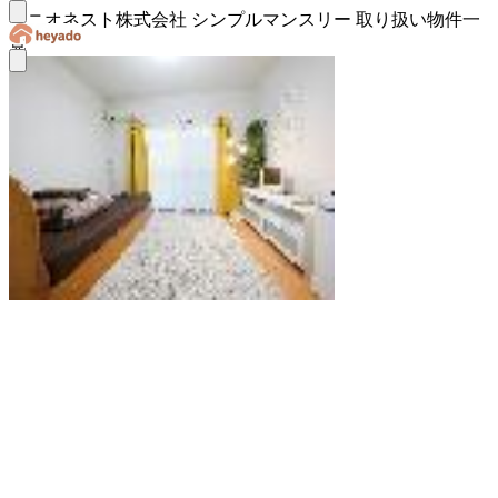
ユニオネスト株式会社 シンプルマンスリー 取り扱い物件一
覧