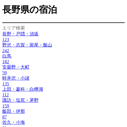
長野県の宿泊
エリア検索
長野・戸隠・須坂
123
野沢・志賀・斑尾・飯山
242
白馬
182
安曇野・大町
59
軽井沢・小諸
135
上田・蓼科・白樺湖
112
諏訪・塩尻・茅野
159
飯田・伊那
87
佐久・小海