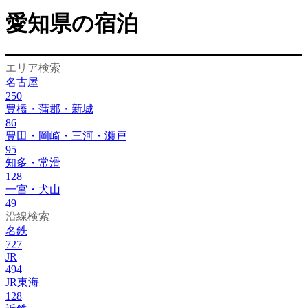
愛知県の宿泊
エリア検索
名古屋
250
豊橋・蒲郡・新城
86
豊田・岡崎・三河・瀬戸
95
知多・常滑
128
一宮・犬山
49
沿線検索
名鉄
727
JR
494
JR東海
128