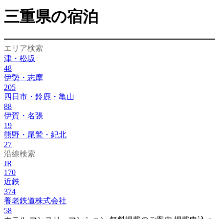
三重県の宿泊
エリア検索
津・松坂
48
伊勢・志摩
205
四日市・鈴鹿・亀山
88
伊賀・名張
19
熊野・尾鷲・紀北
27
沿線検索
JR
170
近鉄
374
養老鉄道株式会社
58