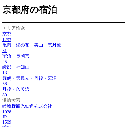
京都府の宿泊
エリア検索
京都
1293
亀岡・湯の花・美山・京丹波
31
宇治・長岡京
25
綾部・福知山
13
舞鶴・天橋立・丹後・宮津
56
丹後・久美浜
89
沿線検索
嵯峨野観光鉄道株式会社
1928
JR
1509