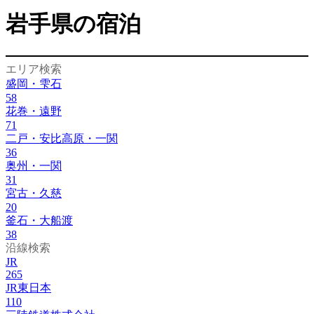
岩手県の宿泊
エリア検索
盛岡・雫石
58
花巻・遠野
71
二戸・安比高原・一関
36
奥州・一関
31
宮古・久慈
20
釜石・大船渡
38
沿線検索
JR
265
JR東日本
110