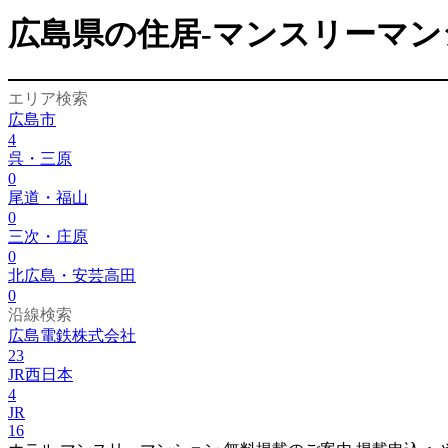
広島県の住居-マンスリーマン
エリア検索
広島市
4
呉・三原
0
尾道・福山
0
三次・庄原
0
北広島・安芸高田
0
沿線検索
広島電鉄株式会社
23
JR西日本
4
JR
16