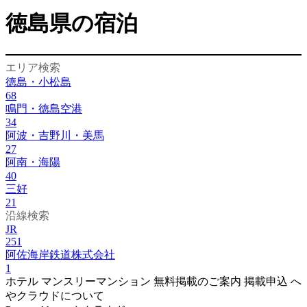
徳島県の宿泊
エリア検索
徳島・小松島
68
鳴門・徳島空港
34
阿波・吉野川・美馬
27
阿南・海陽
40
三好
21
沿線検索
JR
251
阿佐海岸鉄道株式会社
1
ホテル
マンスリーマンション
無料掲載のご案内
掲載申込
へ
やクラウドについて