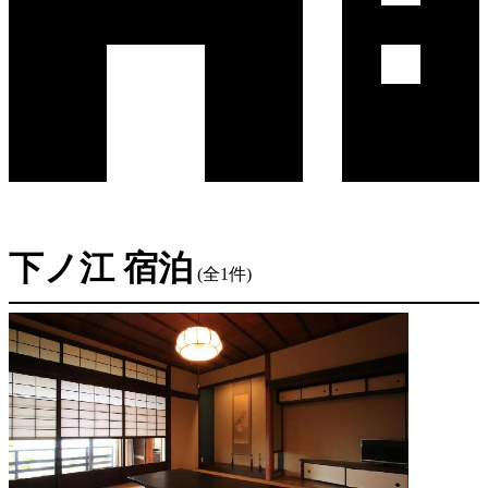
下ノ江 宿泊
(全1件)