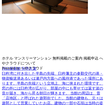
ホテル
マンスリーマンション
無料掲載のご案内
掲載申込
へ
やクラウドについて
Powered by
へやクラウド
川口屋旅館 別亭久楽
臼杵湾に付き出した半島の先端、臼杵藩主の参勤交代の港・
物資輸送港あるいは瀬戸内方面への風待港であった場所にあ
ります。半島の先端という立地上、海に挟まれた環境です。
窓の外には臼杵湾が広がり、部屋の中にも寄せては返す波の
音が届き、海から昇る朝日が輝きます。 当館の周辺は、昔
「店地区」と呼ばれた遊郭街でした。当館の建物も、元々は
遊郭として営業していたお店。建物の一部や石垣は当時の姿