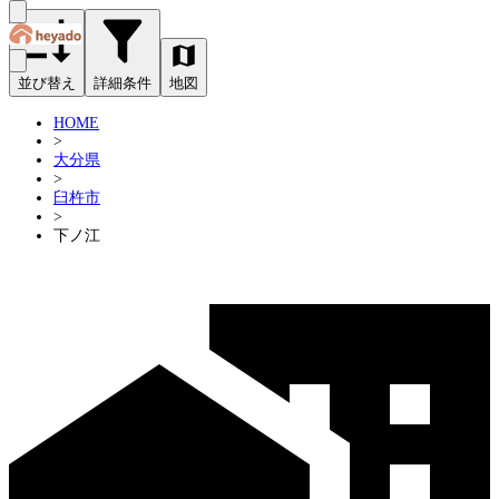
並び替え
詳細条件
地図
HOME
>
大分県
>
臼杵市
>
下ノ江