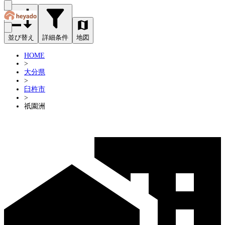
並び替え
詳細条件
地図
HOME
>
大分県
>
臼杵市
>
祇園洲