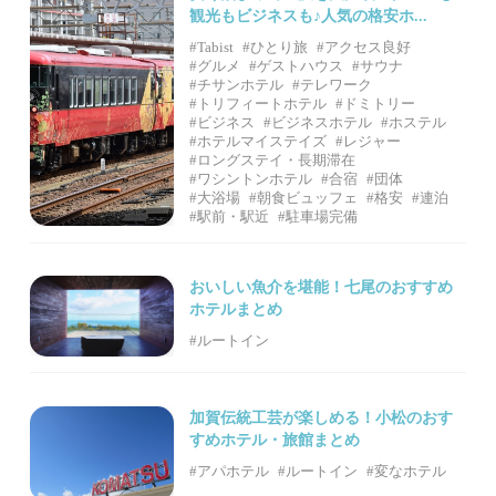
観光もビジネスも♪人気の格安ホ...
#Tabist
#ひとり旅
#アクセス良好
#グルメ
#ゲストハウス
#サウナ
#チサンホテル
#テレワーク
#トリフィートホテル
#ドミトリー
#ビジネス
#ビジネスホテル
#ホステル
#ホテルマイステイズ
#レジャー
#ロングステイ・長期滞在
#ワシントンホテル
#合宿
#団体
#大浴場
#朝食ビュッフェ
#格安
#連泊
#駅前・駅近
#駐車場完備
おいしい魚介を堪能！七尾のおすすめ
ホテルまとめ
#ルートイン
加賀伝統工芸が楽しめる！小松のおす
すめホテル・旅館まとめ
#アパホテル
#ルートイン
#変なホテル