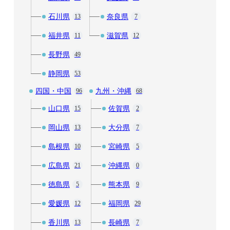
石川県
奈良県
13
7
福井県
滋賀県
11
12
長野県
49
静岡県
53
四国・中国
九州・沖縄
96
68
山口県
佐賀県
15
2
岡山県
大分県
13
7
島根県
宮崎県
10
5
広島県
沖縄県
21
0
徳島県
熊本県
5
9
愛媛県
福岡県
12
29
香川県
長崎県
13
7