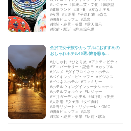
#レジャー
#伝統工芸・文化
#体験型
#健康ランド
#城下町
#変なホテル
#夜景
#大浴場
#子連れ旅
#恐竜
#朝食ビュッフェ
#温泉
#眺望・絶景・美景
#露天風呂
#駅前・駅近
#駐車場完備
金沢で女子旅やカップルにおすすめの
おしゃれホテル10選♪旅を彩る...
#おしゃれ
#ひとり旅
#アクティビティ
#アニバーサリー・記念日
#カップル
#グルメ
#ダイワロイネットホテル
#バイキング・ビュッフェ
#ビジネス
#ビジネスホテル
#ファミリー
#ホテルウィングインターナショナル
#ホテルフォルツァ
#レジャー
#三井ガーデンホテル
#城下町
#夜景
#大浴場
#女子旅
#女性向け
#星野リゾート・リゾナーレ・OMO
#朝食ビュッフェ
#温泉
#眺望・絶景・美景
#駅前・駅近