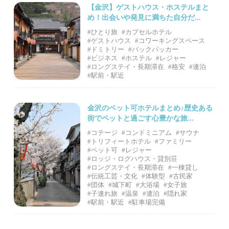
【金沢】ゲストハウス・ホステルまと
め！出会いや発見に満ちた自分だ...
#ひとり旅
#カプセルホテル
#ゲストハウス
#コワーキングスペース
#ドミトリー
#バックパッカー
#ビジネス
#ホステル
#レジャー
#ロングステイ・長期滞在
#格安
#連泊
#駅前・駅近
金沢のペット可ホテルまとめ♪歴史ある
街でペットと過ごす心豊かな旅...
#コテージ
#コンドミニアム
#サウナ
#トリフィートホテル
#ファミリー
#ペット可
#レジャー
#ロッジ・ログハウス・貸別荘
#ロングステイ・長期滞在
#一棟貸し
#伝統工芸・文化
#体験型
#古民家
#団体
#城下町
#大浴場
#女子旅
#子連れ旅
#温泉
#連泊
#隠れ家
#駅前・駅近
#駐車場完備