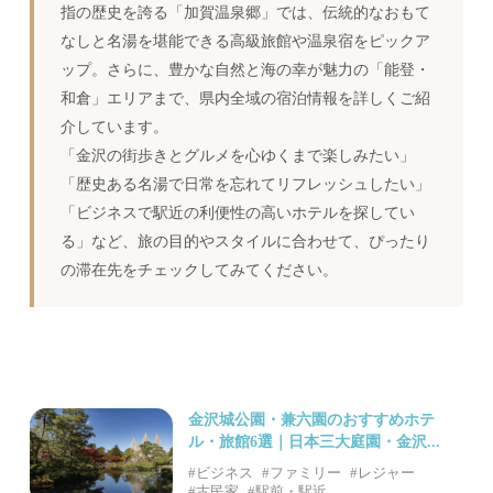
指の歴史を誇る「加賀温泉郷」では、伝統的なおもて
なしと名湯を堪能できる高級旅館や温泉宿をピックア
ップ。さらに、豊かな自然と海の幸が魅力の「能登・
和倉」エリアまで、県内全域の宿泊情報を詳しくご紹
介しています。
「金沢の街歩きとグルメを心ゆくまで楽しみたい」
「歴史ある名湯で日常を忘れてリフレッシュしたい」
「ビジネスで駅近の利便性の高いホテルを探してい
る」など、旅の目的やスタイルに合わせて、ぴったり
の滞在先をチェックしてみてください。
金沢城公園・兼六園のおすすめホテ
ル・旅館6選｜日本三大庭園・金沢...
#ビジネス
#ファミリー
#レジャー
#古民家
#駅前・駅近