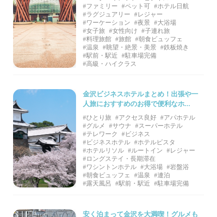
#ファミリー
#ペット可
#ホテル日航
#ラグジュアリー
#レジャー
#ワーケーション
#夜景
#大浴場
#女子旅
#女性向け
#子連れ旅
#料理旅館
#旅館
#朝食ビュッフェ
#温泉
#眺望・絶景・美景
#鉄板焼き
#駅前・駅近
#駐車場完備
#高級・ハイクラス
金沢ビジネスホテルまとめ！出張や一
人旅におすすめのお得で便利なホ...
#ひとり旅
#アクセス良好
#アパホテル
#グルメ
#サウナ
#スーパーホテル
#テレワーク
#ビジネス
#ビジネスホテル
#ホテルビスタ
#ホテルリソル
#ルートイン
#レジャー
#ロングステイ・長期滞在
#ワシントンホテル
#大浴場
#岩盤浴
#朝食ビュッフェ
#温泉
#連泊
#露天風呂
#駅前・駅近
#駐車場完備
安く泊まって金沢を大満喫！グルメも