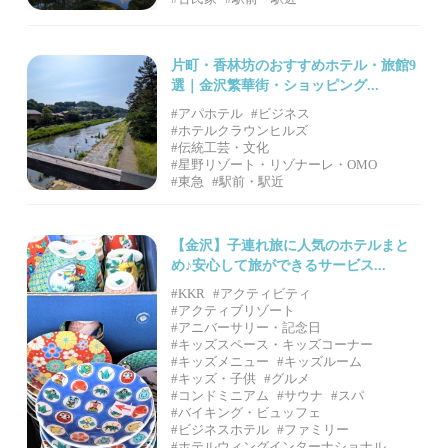
片町・香林坊のおすすめホテル・旅館9
選｜金沢繁華街・ショッピング...
#アパホテル
#ビジネス
#ホテルクラウンヒルズ
#伝統工芸・文化
#星野リゾート・リゾナーレ・OMO
#東急
#駅前・駅近
【金沢】子連れ旅に人気のホテルまと
め♪安心して旅ができるサービス...
#KKR
#アクティビティ
#アクティブリゾート
#アニバーサリー・記念日
#キッズスペース・キッズコーナー
#キッズメニュー
#キッズルーム
#キッズ・子供
#グルメ
#コンドミニアム
#サウナ
#スパ
#バイキング・ビュッフェ
#ビジネスホテル
#ファミリー
#ホテルウィングインターナショナル