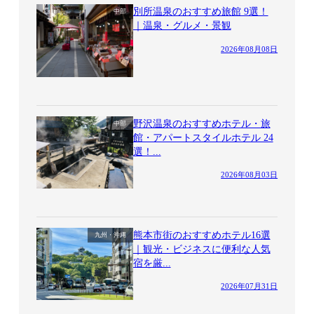
別所温泉のおすすめ旅館 9選！
中部
｜温泉・グルメ・景観
2026年08月08日
野沢温泉のおすすめホテル・旅
中部
館・アパートスタイルホテル 24
選！...
2026年08月03日
熊本市街のおすすめホテル16選
九州・沖縄
｜観光・ビジネスに便利な人気
宿を厳...
2026年07月31日