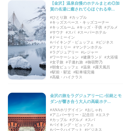
【金沢】温泉自慢のホテルまとめ◎加
賀の名湯に癒されて心ほぐれる幸...
#ひとり旅
#カップル
#キッズスペース・キッズコーナー
#キッズルーム
#キッズ・子供
#グルメ
#サウナ
#スパ
#スーパーホテル
#ドーミーイン
#バイキング・ビュッフェ
#ビジネス
#ファミリー
#マンテンホテル
#ラグジュアリー
#レジャー
#ワーケーション
#健康ランド
#大浴場
#女子旅
#子連れ旅
#御宿野乃
#朝食ビュッフェ
#温泉
#露天風呂
#駅前・駅近
#駐車場完備
#高級・ハイクラス
金沢の旅をラグジュアリーに♪伝統とモ
ダンが響き合う大人の高級ホテ...
#ANAホリデイイン
#おしゃれ
#アニバーサリー・記念日
#エステ
#カップル
#グルメ
#スパ
#バイキング・ビュッフェ
#パークハイアット
#ビジネス