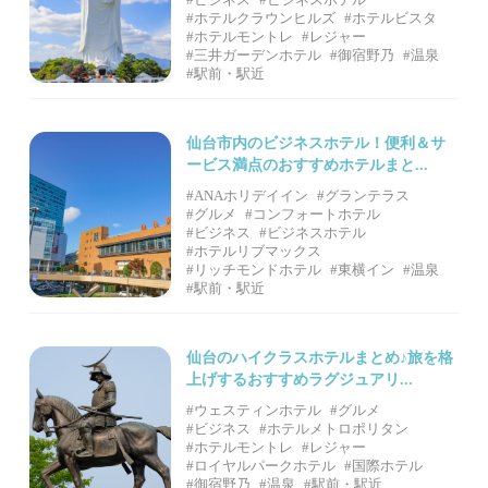
#ホテルクラウンヒルズ
#ホテルビスタ
#ホテルモントレ
#レジャー
#三井ガーデンホテル
#御宿野乃
#温泉
#駅前・駅近
仙台市内のビジネスホテル！便利＆サ
ービス満点のおすすめホテルまと...
#ANAホリデイイン
#グランテラス
#グルメ
#コンフォートホテル
#ビジネス
#ビジネスホテル
#ホテルリブマックス
#リッチモンドホテル
#東横イン
#温泉
#駅前・駅近
仙台のハイクラスホテルまとめ♪旅を格
上げするおすすめラグジュアリ...
#ウェスティンホテル
#グルメ
#ビジネス
#ホテルメトロポリタン
#ホテルモントレ
#レジャー
#ロイヤルパークホテル
#国際ホテル
#御宿野乃
#温泉
#駅前・駅近