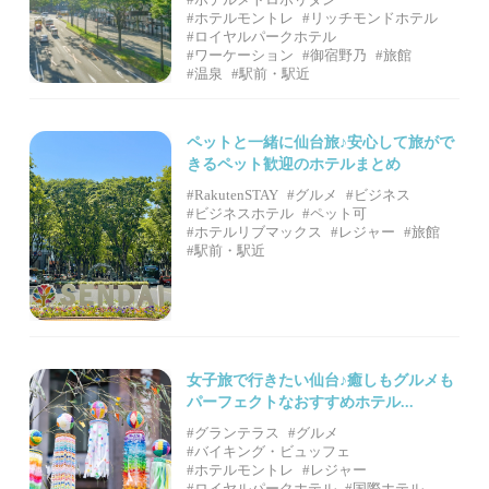
#ホテルモントレ
#リッチモンドホテル
#ロイヤルパークホテル
#ワーケーション
#御宿野乃
#旅館
#温泉
#駅前・駅近
ペットと一緒に仙台旅♪安心して旅がで
きるペット歓迎のホテルまとめ
#RakutenSTAY
#グルメ
#ビジネス
#ビジネスホテル
#ペット可
#ホテルリブマックス
#レジャー
#旅館
#駅前・駅近
女子旅で行きたい仙台♪癒しもグルメも
パーフェクトなおすすめホテル...
#グランテラス
#グルメ
#バイキング・ビュッフェ
#ホテルモントレ
#レジャー