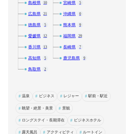
島根県
宮崎県
10
5
広島県
沖縄県
21
0
徳島県
熊本県
5
9
愛媛県
福岡県
12
29
香川県
長崎県
13
7
高知県
鹿児島県
5
9
鳥取県
2
#
温泉
#
ビジネス
#
レジャー
#
駅前・駅近
#
眺望・絶景・美景
#
景観
#
ロングステイ・長期滞在
#
ビジネスホテル
#
露天風呂
#
アクティビティ
#
ルートイン