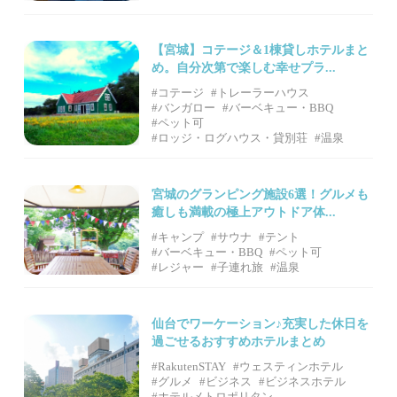
【宮城】コテージ＆1棟貸しホテルまと
め。自分次第で楽しむ幸せプラ...
#コテージ
#トレーラーハウス
#バンガロー
#バーベキュー・BBQ
#ペット可
#ロッジ・ログハウス・貸別荘
#温泉
宮城のグランピング施設6選！グルメも
癒しも満載の極上アウトドア体...
#キャンプ
#サウナ
#テント
#バーベキュー・BBQ
#ペット可
#レジャー
#子連れ旅
#温泉
仙台でワーケーション♪充実した休日を
過ごせるおすすめホテルまとめ
#RakutenSTAY
#ウェスティンホテル
#グルメ
#ビジネス
#ビジネスホテル
#ホテルメトロポリタン