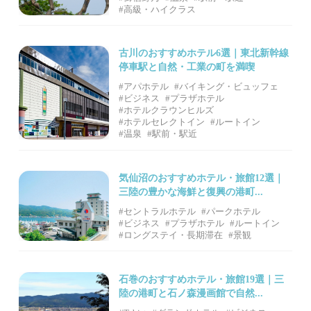
#高級・ハイクラス
古川のおすすめホテル6選｜東北新幹線
停車駅と自然・工業の町を満喫
#アパホテル
#バイキング・ビュッフェ
#ビジネス
#プラザホテル
#ホテルクラウンヒルズ
#ホテルセレクトイン
#ルートイン
#温泉
#駅前・駅近
気仙沼のおすすめホテル・旅館12選｜
三陸の豊かな海鮮と復興の港町...
#セントラルホテル
#パークホテル
#ビジネス
#プラザホテル
#ルートイン
#ロングステイ・長期滞在
#景観
石巻のおすすめホテル・旅館19選｜三
陸の港町と石ノ森漫画館で自然...