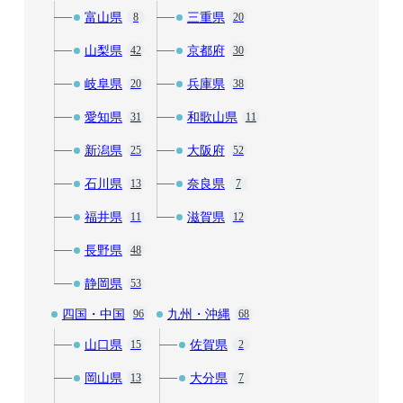
富山県
三重県
8
20
山梨県
京都府
42
30
岐阜県
兵庫県
20
38
愛知県
和歌山県
31
11
新潟県
大阪府
25
52
石川県
奈良県
13
7
福井県
滋賀県
11
12
長野県
48
静岡県
53
四国・中国
九州・沖縄
96
68
山口県
佐賀県
15
2
岡山県
大分県
13
7