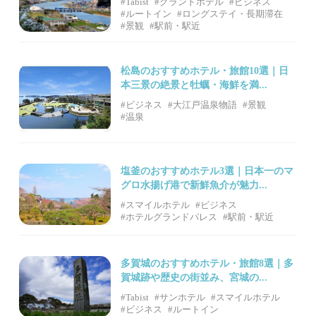
#Tabist
#グランドホテル
#ビジネス
#ルートイン
#ロングステイ・長期滞在
#景観
#駅前・駅近
松島のおすすめホテル・旅館10選｜日
本三景の絶景と牡蠣・海鮮を満...
#ビジネス
#大江戸温泉物語
#景観
#温泉
塩釜のおすすめホテル3選｜日本一のマ
グロ水揚げ港で新鮮魚介が魅力...
#スマイルホテル
#ビジネス
#ホテルグランドパレス
#駅前・駅近
多賀城のおすすめホテル・旅館8選｜多
賀城跡や歴史の街並み、宮城の...
#Tabist
#サンホテル
#スマイルホテル
#ビジネス
#ルートイン