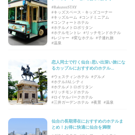
#RakutenSTAY
#キッズスペース・キッズコーナー
#キッズルーム
#コンドミニアム
#コンフォートホテル
#ホテルメトロポリタン
#ホテルモントレ
#リッチモンドホテル
#レジャー
#変なホテル
#子連れ旅
#温泉
恋人同士で行く仙台♪思い出深い旅にな
るカップルにおすすめのホテル...
#ウェスティンホテル
#グルメ
#ホテルJALシティ
#ホテルメトロポリタン
#リッチモンドホテル
#ロイヤルパークホテル
#三井ガーデンホテル
#夜景
#温泉
仙台の長期滞在におすすめのホテルま
とめ！お得に快適に仙台を満喫