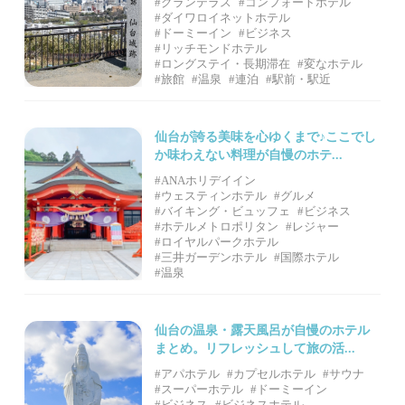
#グランテラス
#コンフォートホテル
#ダイワロイネットホテル
#ドーミーイン
#ビジネス
#リッチモンドホテル
#ロングステイ・長期滞在
#変なホテル
#旅館
#温泉
#連泊
#駅前・駅近
仙台が誇る美味を心ゆくまで♪ここでし
か味わえない料理が自慢のホテ...
#ANAホリデイイン
#ウェスティンホテル
#グルメ
#バイキング・ビュッフェ
#ビジネス
#ホテルメトロポリタン
#レジャー
#ロイヤルパークホテル
#三井ガーデンホテル
#国際ホテル
#温泉
仙台の温泉・露天風呂が自慢のホテル
まとめ。リフレッシュして旅の活...
#アパホテル
#カプセルホテル
#サウナ
#スーパーホテル
#ドーミーイン
#ビジネス
#ビジネスホテル