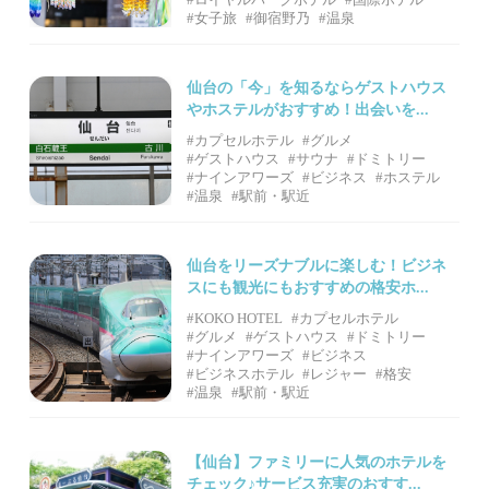
#ロイヤルパークホテル
#国際ホテル
#女子旅
#御宿野乃
#温泉
仙台の「今」を知るならゲストハウス
やホステルがおすすめ！出会いを...
#カプセルホテル
#グルメ
#ゲストハウス
#サウナ
#ドミトリー
#ナインアワーズ
#ビジネス
#ホステル
#温泉
#駅前・駅近
仙台をリーズナブルに楽しむ！ビジネ
スにも観光にもおすすめの格安ホ...
#KOKO HOTEL
#カプセルホテル
#グルメ
#ゲストハウス
#ドミトリー
#ナインアワーズ
#ビジネス
#ビジネスホテル
#レジャー
#格安
#温泉
#駅前・駅近
【仙台】ファミリーに人気のホテルを
チェック♪サービス充実のおすす...