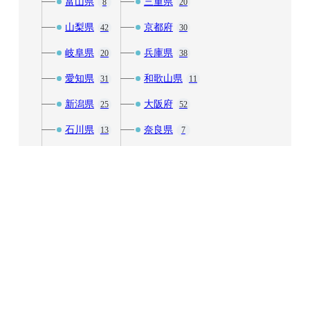
富山県
三重県
8
20
山梨県
京都府
42
30
岐阜県
兵庫県
20
38
愛知県
和歌山県
31
11
新潟県
大阪府
25
52
石川県
奈良県
13
7
福井県
滋賀県
11
12
長野県
48
静岡県
53
四国・中国
九州・沖縄
96
68
山口県
佐賀県
15
2
岡山県
大分県
13
7
島根県
宮崎県
10
5