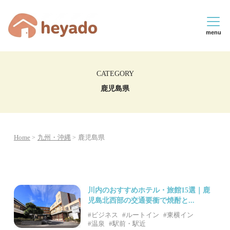
menu
CATEGORY
鹿児島県
Home
九州・沖縄
鹿児島県
川内のおすすめホテル・旅館15選｜鹿
児島北西部の交通要衝で焼酎と...
#ビジネス
#ルートイン
#東横イン
#温泉
#駅前・駅近