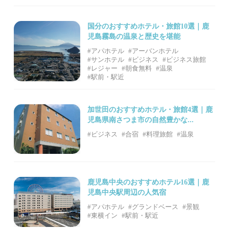
国分のおすすめホテル・旅館10選｜鹿
児島霧島の温泉と歴史を堪能
#アパホテル
#アーバンホテル
#サンホテル
#ビジネス
#ビジネス旅館
#レジャー
#朝食無料
#温泉
#駅前・駅近
加世田のおすすめホテル・旅館4選｜鹿
児島県南さつま市の自然豊かな...
#ビジネス
#合宿
#料理旅館
#温泉
鹿児島中央のおすすめホテル16選｜鹿
児島中央駅周辺の人気宿
#アパホテル
#グランドベース
#景観
#東横イン
#駅前・駅近