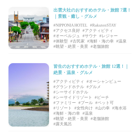
出雲大社のおすすめホテル・旅館 7選！
｜景観・癒し・グルメ
#NIPPONIA HOTEL
#RakutenSTAY
#アクセス良好
#アクティビティ
#オーベルジュ
#サウナ
#レジャー
#体験型
#古民家
#海鮮・海の幸
#温泉
#眺望・絶景・美景
#老舗旅館
皆生のおすすめホテル・旅館 12選！｜
絶景・温泉・グルメ
#アクティビティ
#オーシャンビュー
#グランドホテル
#グルメ
#シーサイドホテル
#シーサイドリゾート
#ビーチ
#ファミリー
#プール
#ペット可
#リゾート
#女性向け
#山の幸
#海水浴
#海鮮・海の幸
#温泉
#眺望・絶景・美景
#老舗旅館
#露天風呂