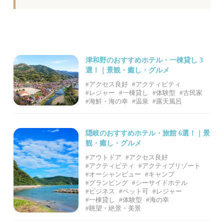
津和野のおすすめホテル・一棟貸し 3
選！｜景観・癒し・グルメ
#アクセス良好
#アクティビティ
#レジャー
#一棟貸し
#体験型
#古民家
#海鮮・海の幸
#温泉
#露天風呂
隠岐のおすすめホテル・旅館 6選！｜景
観・癒し・グルメ
#アウトドア
#アクセス良好
#アクティビティ
#アクティブリゾート
#オーシャンビュー
#キャンプ
#グランピング
#シーサイドホテル
#ビジネス
#ペット可
#レジャー
#一棟貸し
#体験型
#海の幸
#眺望・絶景・美景