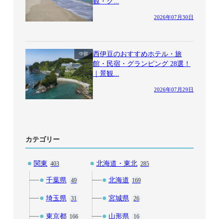
観・グ...
2026年07月30日
西伊豆のおすすめホテル・旅
中部
館・民宿・グランピング 28選！
｜景観...
2026年07月29日
カテゴリー
関東
北海道・東北
403
285
千葉県
北海道
49
169
埼玉県
宮城県
31
26
東京都
山形県
166
16