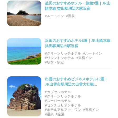
益田のおすすめホテル・旅館9選｜JR山
陰本線 益田駅周辺の駅近宿
#ルートイン
#温泉
浜田のおすすめホテル8選｜JR山陰本線
浜田駅周辺の駅近宿
#グリーンリッチホテル
#ルートイン
#ワシントンホテル
#東横イン
#駅前・駅近
出雲のおすすめビジネスホテル15選｜
JR出雲市駅周辺の出雲大社観...
#カプセルホテル
#グリーンリッチホテル
#スーパーホテル
#センチュリオンホテル
#ホテルアルファ－ワン
#東横イン
#温泉
#空港