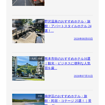
野沢温泉のおすすめホテル・旅
中部
館・アパートスタイルホテル 24
選！...
2026年08月03日
熊本市街のおすすめホテル16選
九州・沖縄
｜観光・ビジネスに便利な人気
宿を厳...
2026年07月31日
南伊豆のおすすめホテル・旅
中部
館・民宿・コテージ 25選！｜景