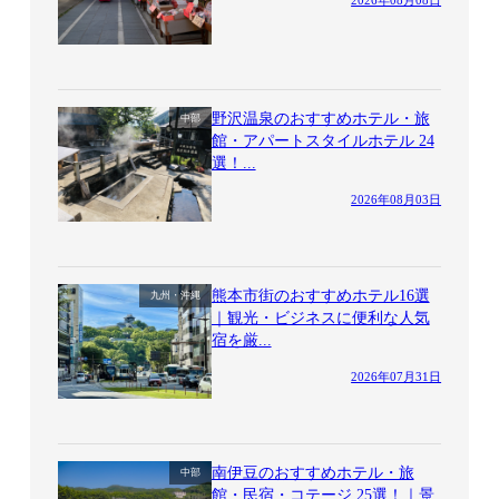
野沢温泉のおすすめホテル・旅
中部
館・アパートスタイルホテル 24
選！...
2026年08月03日
熊本市街のおすすめホテル16選
九州・沖縄
｜観光・ビジネスに便利な人気
宿を厳...
2026年07月31日
南伊豆のおすすめホテル・旅
中部
館・民宿・コテージ 25選！｜景