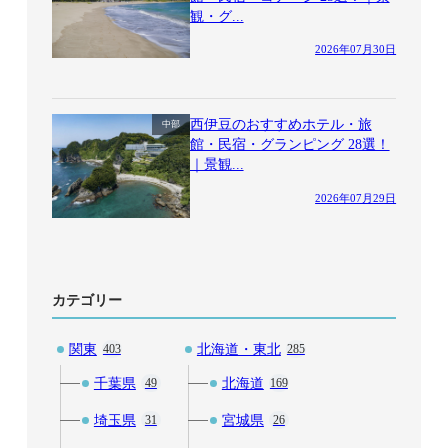
観・グ...
2026年07月30日
西伊豆のおすすめホテル・旅
中部
館・民宿・グランピング 28選！
｜景観...
2026年07月29日
カテゴリー
関東
北海道・東北
403
285
千葉県
北海道
49
169
埼玉県
宮城県
31
26