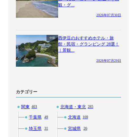
観・グ...
2026年07月30日
西伊豆のおすすめホテル・旅
中部
館・民宿・グランピング 28選！
｜景観...
2026年07月29日
カテゴリー
関東
北海道・東北
403
285
千葉県
北海道
49
169
埼玉県
宮城県
31
26