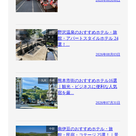
野沢温泉のおすすめホテル・旅
中部
館・アパートスタイルホテル 24
選！...
2026年08月03日
熊本市街のおすすめホテル16選
九州・沖縄
｜観光・ビジネスに便利な人気
宿を厳...
2026年07月31日
南伊豆のおすすめホテル・旅
中部
館・民宿・コテージ 25選！｜景