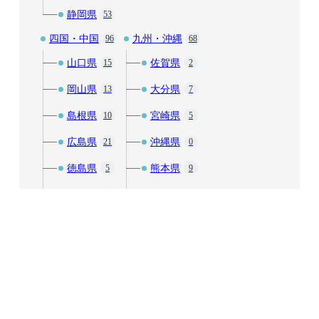
静岡県
53
四国・中国
九州・沖縄
96
68
山口県
佐賀県
15
2
岡山県
大分県
13
7
島根県
宮崎県
10
5
広島県
沖縄県
21
0
徳島県
熊本県
5
9
愛媛県
福岡県
12
29
香川県
長崎県
13
7
高知県
鹿児島県
5
9
鳥取県
2