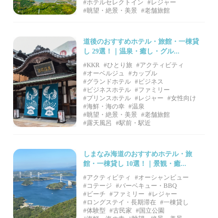
#ホテルセレクトイン
#レジャー
#眺望・絶景・美景
#老舗旅館
道後のおすすめホテル・旅館・一棟貸
し 29選！｜温泉・癒し・グル...
#KKR
#ひとり旅
#アクティビティ
#オーベルジュ
#カップル
#グランドホテル
#ビジネス
#ビジネスホテル
#ファミリー
#プリンスホテル
#レジャー
#女性向け
#海鮮・海の幸
#温泉
#眺望・絶景・美景
#老舗旅館
#露天風呂
#駅前・駅近
しまなみ海道のおすすめホテル・旅
館・一棟貸し 10選！｜景観・癒...
#アクティビティ
#オーシャンビュー
#コテージ
#バーベキュー・BBQ
#ビーチ
#ファミリー
#レジャー
#ロングステイ・長期滞在
#一棟貸し
#体験型
#古民家
#国立公園