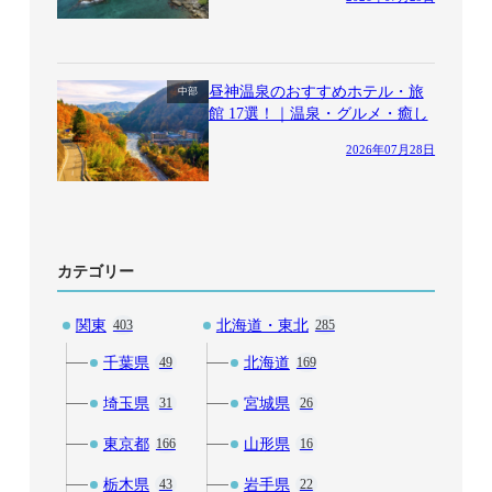
昼神温泉のおすすめホテル・旅
中部
館 17選！｜温泉・グルメ・癒し
2026年07月28日
カテゴリー
関東
北海道・東北
403
285
千葉県
北海道
49
169
埼玉県
宮城県
31
26
東京都
山形県
166
16
栃木県
岩手県
43
22