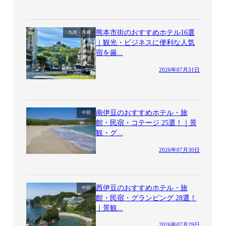
熊本市街のおすすめホテル16選
九州・沖縄
｜観光・ビジネスに便利な人気
宿を厳...
2026年07月31日
南伊豆のおすすめホテル・旅
中部
館・民宿・コテージ 25選！｜景
観・グ...
2026年07月30日
西伊豆のおすすめホテル・旅
中部
館・民宿・グランピング 28選！
｜景観...
2026年07月29日