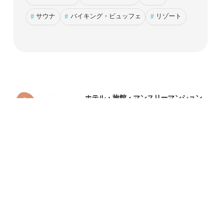
#
サウナ
#
バイキング・ビュッフェ
#
リゾート
ホテル・旅館・マンスリーマンション
をご紹介！
へや検索
へや管理
無料掲載のご案内
掲載申込
サイトマップ
運営会社
お問合せ