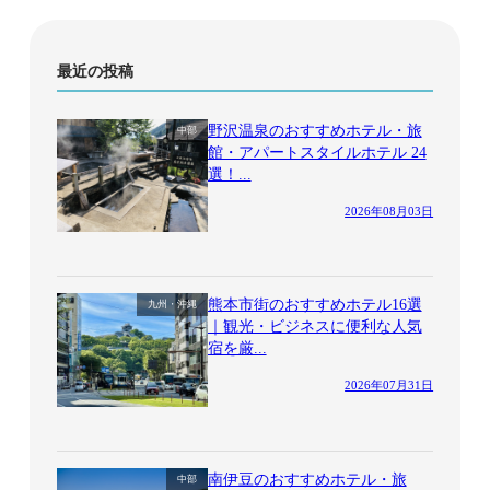
最近の投稿
野沢温泉のおすすめホテル・旅
中部
館・アパートスタイルホテル 24
選！...
2026年08月03日
熊本市街のおすすめホテル16選
九州・沖縄
｜観光・ビジネスに便利な人気
宿を厳...
2026年07月31日
南伊豆のおすすめホテル・旅
中部