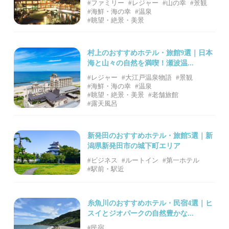
#ファミリー
#レジャー
#山の幸
#景観
#海鮮・海の幸
#温泉
#眺望・絶景・美景
村上のおすすめホテル・旅館9選｜日本
海と山々の自然を満喫！瀬波温...
#レジャー
#大江戸温泉物語
#景観
#海鮮・海の幸
#温泉
#眺望・絶景・美景
#老舗旅館
#露天風呂
新発田のおすすめホテル・旅館5選｜新
潟県新発田市の城下町エリア
#ビジネス
#ルートイン
#第一ホテル
#駅前・駅近
糸魚川のおすすめホテル・民宿4選｜ヒ
スイとジオパークの自然豊かな...
#民宿