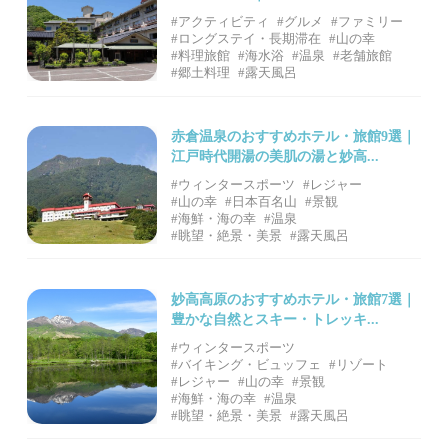
#アクティビティ
#グルメ
#ファミリー
#ロングステイ・長期滞在
#山の幸
#料理旅館
#海水浴
#温泉
#老舗旅館
#郷土料理
#露天風呂
赤倉温泉のおすすめホテル・旅館9選｜
江戸時代開湯の美肌の湯と妙高...
#ウィンタースポーツ
#レジャー
#山の幸
#日本百名山
#景観
#海鮮・海の幸
#温泉
#眺望・絶景・美景
#露天風呂
妙高高原のおすすめホテル・旅館7選｜
豊かな自然とスキー・トレッキ...
#ウィンタースポーツ
#バイキング・ビュッフェ
#リゾート
#レジャー
#山の幸
#景観
#海鮮・海の幸
#温泉
#眺望・絶景・美景
#露天風呂