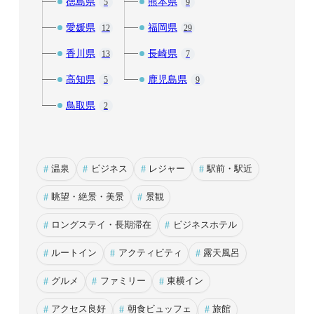
徳島県
熊本県
5
9
愛媛県
福岡県
12
29
香川県
長崎県
13
7
高知県
鹿児島県
5
9
鳥取県
2
#
温泉
#
ビジネス
#
レジャー
#
駅前・駅近
#
眺望・絶景・美景
#
景観
#
ロングステイ・長期滞在
#
ビジネスホテル
#
ルートイン
#
アクティビティ
#
露天風呂
#
グルメ
#
ファミリー
#
東横イン
#
アクセス良好
#
朝食ビュッフェ
#
旅館