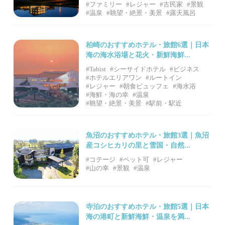
#ファミリー
#レジャー
#古民家
#景観
#温泉
#眺望・絶景・美景
#露天風呂
柏崎のおすすめホテル・旅館6選｜日本
海の海水浴場と花火・新鮮海鮮...
#Tabist
#シーサイドホテル
#ビジネス
#ホテルエリアワン
#ルートイン
#レジャー
#朝食ビュッフェ
#海水浴
#海鮮・海の幸
#温泉
#眺望・絶景・美景
#駅前・駅近
魚沼のおすすめホテル・旅館3選｜魚沼
産コシヒカリの里と雪国・自然...
#コテージ
#ペット可
#レジャー
#山の幸
#景観
#温泉
寺泊のおすすめホテル・旅館5選｜日本
海の港町と新鮮海鮮・温泉を満...