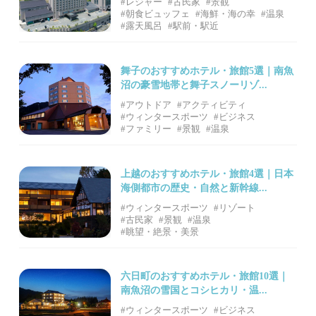
#レジャー
#古民家
#景観
#朝食ビュッフェ
#海鮮・海の幸
#温泉
#露天風呂
#駅前・駅近
舞子のおすすめホテル・旅館5選｜南魚
沼の豪雪地帯と舞子スノーリゾ...
#アウトドア
#アクティビティ
#ウィンタースポーツ
#ビジネス
#ファミリー
#景観
#温泉
上越のおすすめホテル・旅館4選｜日本
海側都市の歴史・自然と新幹線...
#ウィンタースポーツ
#リゾート
#古民家
#景観
#温泉
#眺望・絶景・美景
六日町のおすすめホテル・旅館10選｜
南魚沼の雪国とコシヒカリ・温...
#ウィンタースポーツ
#ビジネス