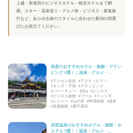
上越・新発田のビジネスホテル・格安ホテルまで網
羅。スキー・温泉巡り・グルメ旅・ビジネス・家族旅
行など、あらゆる旅のスタイルに合わせた新潟の宿選
びにお役立てください。
弥彦のおすすめホテル・旅館・グラン
ピング 8選！｜温泉・グルメ・...
#アクセス良好
#アクティビティ
#キッズ・子供
#グランピング
#バーベキュー・BBQ
#ビジネス
#ビジネス旅館
#プール
#ペット可
#レジャー
#山の幸
#料理旅館
#温泉
#老舗旅館
#露天風呂
岩室温泉のおすすめホテル・旅館・ホ
ステル 9選！｜温泉・グルメ・...