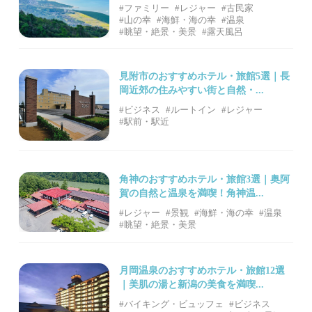
#ファミリー
#レジャー
#古民家
#山の幸
#海鮮・海の幸
#温泉
#眺望・絶景・美景
#露天風呂
見附市のおすすめホテル・旅館5選｜長
岡近郊の住みやすい街と自然・...
#ビジネス
#ルートイン
#レジャー
#駅前・駅近
角神のおすすめホテル・旅館3選｜奥阿
賀の自然と温泉を満喫！角神温...
#レジャー
#景観
#海鮮・海の幸
#温泉
#眺望・絶景・美景
月岡温泉のおすすめホテル・旅館12選
｜美肌の湯と新潟の美食を満喫...
#バイキング・ビュッフェ
#ビジネス