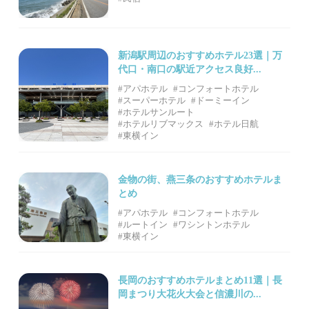
新潟駅周辺のおすすめホテル23選｜万
代口・南口の駅近アクセス良好...
#アパホテル
#コンフォートホテル
#スーパーホテル
#ドーミーイン
#ホテルサンルート
#ホテルリブマックス
#ホテル日航
#東横イン
金物の街、燕三条のおすすめホテルま
とめ
#アパホテル
#コンフォートホテル
#ルートイン
#ワシントンホテル
#東横イン
長岡のおすすめホテルまとめ11選｜長
岡まつり大花火大会と信濃川の...