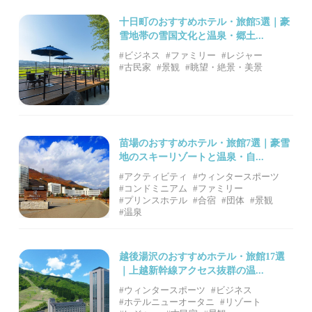
十日町のおすすめホテル・旅館5選｜豪
雪地帯の雪国文化と温泉・郷土...
#ビジネス
#ファミリー
#レジャー
#古民家
#景観
#眺望・絶景・美景
苗場のおすすめホテル・旅館7選｜豪雪
地のスキーリゾートと温泉・自...
#アクティビティ
#ウィンタースポーツ
#コンドミニアム
#ファミリー
#プリンスホテル
#合宿
#団体
#景観
#温泉
越後湯沢のおすすめホテル・旅館17選
｜上越新幹線アクセス抜群の温...
#ウィンタースポーツ
#ビジネス
#ホテルニューオータニ
#リゾート