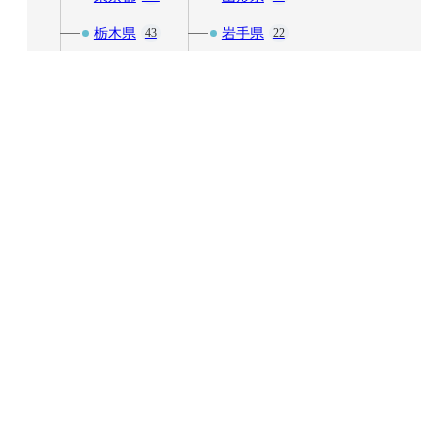
栃木県
岩手県
43
22
神奈川県
福島県
52
27
群馬県
秋田県
23
10
茨城県
青森県
29
16
中部
近畿
241
171
富山県
三重県
8
20
山梨県
京都府
42
30
岐阜県
兵庫県
20
38
愛知県
和歌山県
31
11
新潟県
大阪府
25
52
石川県
奈良県
13
7
福井県
滋賀県
11
12