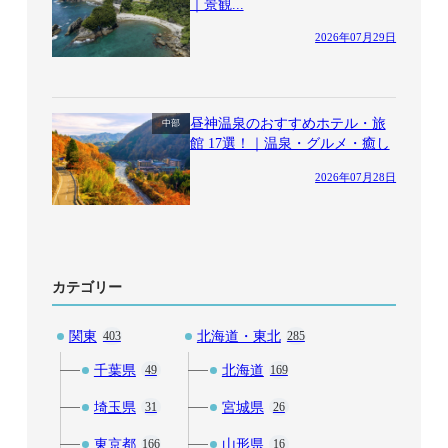
｜景観...
2026年07月29日
昼神温泉のおすすめホテル・旅
中部
館 17選！｜温泉・グルメ・癒し
2026年07月28日
カテゴリー
関東
北海道・東北
403
285
千葉県
北海道
49
169
埼玉県
宮城県
31
26
東京都
山形県
166
16