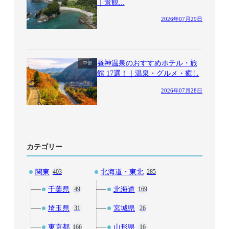
｜景観...
2026年07月29日
昼神温泉のおすすめホテル・旅
中部
館 17選！｜温泉・グルメ・癒し
2026年07月28日
カテゴリー
関東
北海道・東北
403
285
千葉県
北海道
49
169
埼玉県
宮城県
31
26
東京都
山形県
166
16