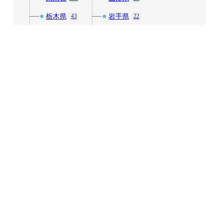
栃木県
岩手県
43
22
神奈川県
福島県
52
27
群馬県
秋田県
23
10
茨城県
青森県
29
16
中部
近畿
241
171
富山県
三重県
8
20
山梨県
京都府
42
30
岐阜県
兵庫県
20
38
愛知県
和歌山県
31
11
新潟県
大阪府
25
52
石川県
奈良県
13
7
福井県
滋賀県
11
12