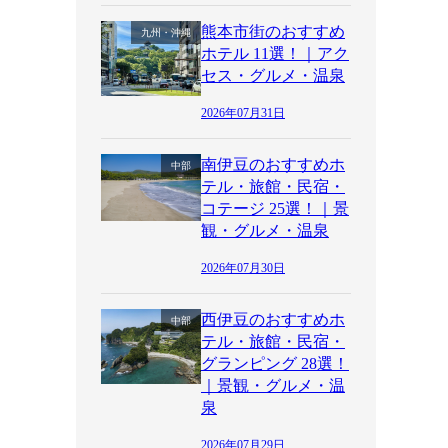
熊本市街のおすすめ
九州・沖縄
ホテル 11選！｜アク
セス・グルメ・温泉
2026年07月31日
南伊豆のおすすめホ
中部
テル・旅館・民宿・
コテージ 25選！｜景
観・グルメ・温泉
2026年07月30日
西伊豆のおすすめホ
中部
テル・旅館・民宿・
グランピング 28選！
｜景観・グルメ・温
泉
2026年07月29日