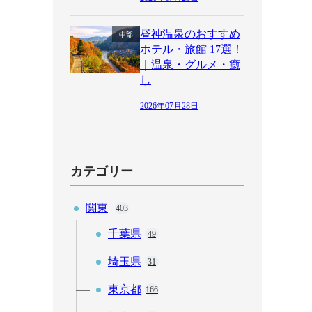
昼神温泉のおすすめ
中部
ホテル・旅館 17選！
｜温泉・グルメ・癒
し
2026年07月28日
カテゴリー
関東
403
千葉県
49
埼玉県
31
東京都
166