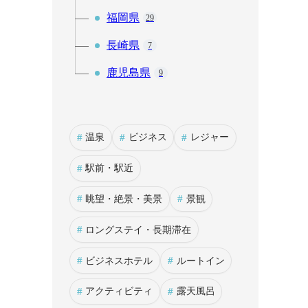
福岡県
29
長崎県
7
鹿児島県
9
#
#
#
温泉
ビジネス
レジャー
#
駅前・駅近
#
#
眺望・絶景・美景
景観
#
ロングステイ・長期滞在
#
#
ビジネスホテル
ルートイン
#
#
アクティビティ
露天風呂