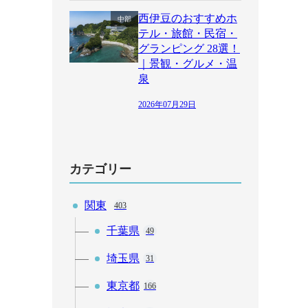
西伊豆のおすすめホ
中部
テル・旅館・民宿・
グランピング 28選！
｜景観・グルメ・温
泉
2026年07月29日
カテゴリー
関東
403
千葉県
49
埼玉県
31
東京都
166