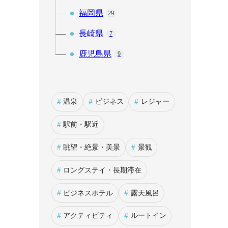
福岡県
29
長崎県
7
鹿児島県
9
#
#
#
温泉
ビジネス
レジャー
#
駅前・駅近
#
#
眺望・絶景・美景
景観
#
ロングステイ・長期滞在
#
#
ビジネスホテル
露天風呂
#
#
アクティビティ
ルートイン