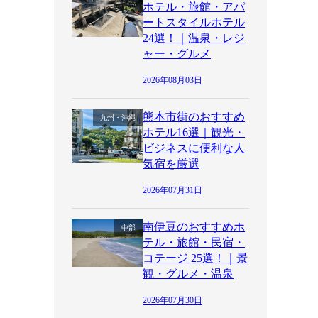
ホテル・旅館・アパ
ートスタイルホテル
24選！｜温泉・レジ
ャー・グルメ
2026年08月03日
熊本市街のおすすめ
九州・沖縄
ホテル16選｜観光・
ビジネスに便利な人
気宿を厳選
2026年07月31日
南伊豆のおすすめホ
中部
テル・旅館・民宿・
コテージ 25選！｜景
観・グルメ・温泉
2026年07月30日