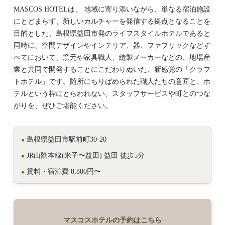
MASCOS HOTELは、 地域に寄り添いながら、単なる宿泊施設
にとどまらず、新しいカルチャーを発信する拠点となることを
目的とした、島根県益田市発のライフスタイルホテルであると
同時に、空間デザインやインテリア、器、ファブリックなどす
べてにおいて、窯元や家具職人、縫製メーカーなどの、地場産
業と共同で開発することにこだわりぬいた、新感覚の「クラフ
トホテル」です。随所にちりばめられた職人たちの意匠と、ホ
テルという枠にとらわれない、スタッフサービスや町とのつな
がりを、ぜひご堪能ください。
島根県益田市駅前町30-20
JR山陰本線(米子〜益田) 益田 徒歩5分
賃料・宿泊費 8,800円〜
マスコスホテルの予約はこちら