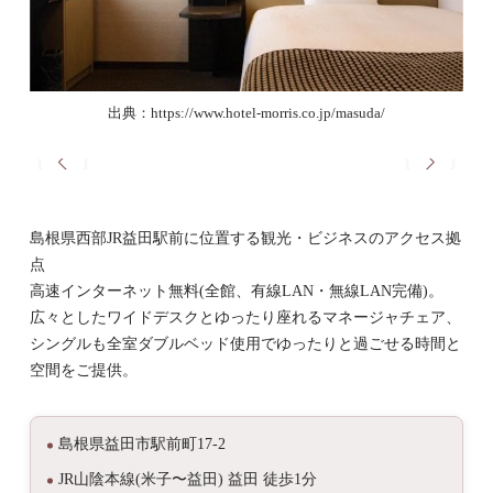
出典：https://www.hotel-morris.co.jp/masuda/
島根県西部JR益田駅前に位置する観光・ビジネスのアクセス拠
点
高速インターネット無料(全館、有線LAN・無線LAN完備)。
広々としたワイドデスクとゆったり座れるマネージャチェア、
シングルも全室ダブルベッド使用でゆったりと過ごせる時間と
空間をご提供。
島根県益田市駅前町17-2
JR山陰本線(米子〜益田) 益田 徒歩1分