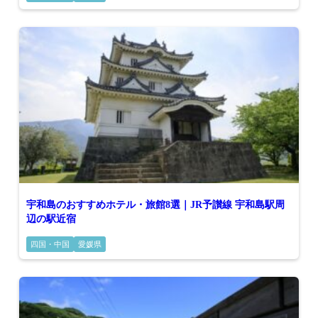
宇和島のおすすめホテル・旅館8選｜JR予讃線 宇和島駅周
辺の駅近宿
四国・中国
愛媛県