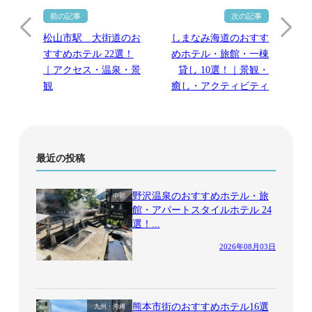
松山市駅 大街道のお
しまなみ海道のおすす
すすめホテル 22選！
めホテル・旅館・一棟
｜アクセス・温泉・景
貸し 10選！｜景観・
観
癒し・アクティビティ
最近の投稿
野沢温泉のおすすめホテル・旅
中部
館・アパートスタイルホテル 24
選！...
2026年08月03日
熊本市街のおすすめホテル16選
九州・沖縄